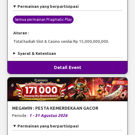
Permainan yang berpartisipasi
Semua permainan Pragmatic Play
Aturan :
Total hadiah Slot & Casino senilai Rp 15,000,000,000.
Syarat & Ketentuan
Detail Event
MEGAWIN : PESTA KEMERDEKAAN GACOR
Periode :
1 - 31 Agustus 2026
Permainan yang berpartisipasi